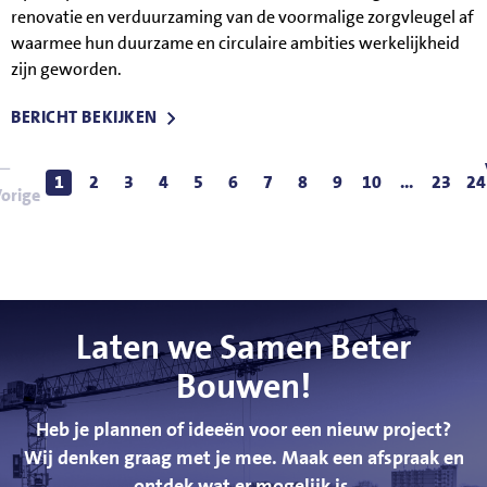
renovatie en verduurzaming van de voormalige zorgvleugel af
waarmee hun duurzame en circulaire ambities werkelijkheid
zijn geworden.
BERICHT BEKIJKEN
1
2
3
4
5
6
7
8
9
10
...
23
24
orige
Laten we Samen Beter
Bouwen!
Heb je plannen of ideeën voor een nieuw project?
Wij denken graag met je mee. Maak een afspraak en
ontdek wat er mogelijk is.