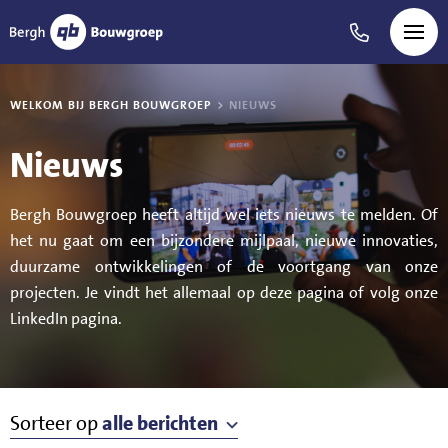
WELKOM BIJ BERGH BOUWGROEP
NIEUWS
Welkom bij Bergh Bouwgroep
Nieuws
Over ons
Bergh Bouwgroep heeft altijd wel iets nieuws te melden. Of
Onze bedrijven
het nu gaat om een bijzondere mijlpaal, nieuwe innovaties,
duurzame ontwikkelingen of de voortgang van onze
Nieuws
projecten. Je vindt het allemaal op deze pagina of volg onze
Projecten
LinkedIn pagina.
9
Werken bij
Sorteer op
alle berichten